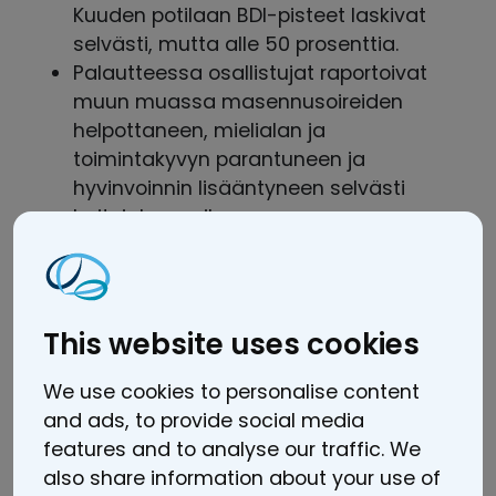
Kuuden potilaan BDI-pisteet laskivat
selvästi, mutta alle 50 prosenttia.
Palautteessa osallistujat raportoivat
muun muassa masennusoireiden
helpottaneen, mielialan ja
toimintakyvyn parantuneen ja
hyvinvoinnin lisääntyneen selvästi
hoitojakson aikana.
Kokeilujakso toteutettiin
vuodenvaihteessa 2023-2024
Järviseudun Työterveyden Kuopion
toimipisteessä.
This website uses cookies
Järviseudun ja Kallaveden Työterveys Oy:t
We use cookies to personalise content
and ads, to provide social media
Järviseudun ja Kallaveden Työterveys Oy:t
features and to analyse our traffic. We
on perustettu 2018 ja niiden pääomistajia
also share information about your use of