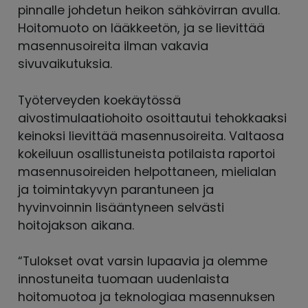
pinnalle johdetun heikon sähkövirran avulla.
Hoitomuoto on lääkkeetön, ja se lievittää
masennusoireita ilman vakavia
sivuvaikutuksia.
Työterveyden koekäytössä
aivostimulaatiohoito osoittautui tehokkaaksi
keinoksi lievittää masennusoireita. Valtaosa
kokeiluun osallistuneista potilaista raportoi
masennusoireiden helpottaneen, mielialan
ja toimintakyvyn parantuneen ja
hyvinvoinnin lisääntyneen selvästi
hoitojakson aikana.
“Tulokset ovat varsin lupaavia ja olemme
innostuneita tuomaan uudenlaista
hoitomuotoa ja teknologiaa masennuksen