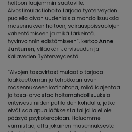
hoitoon laajemmin saataville.
Aivostimulaatiohoito tarjoaa työterveyden
puolella aivan uudenlaisia mahdollisuuksia
masennuksen hoitoon, sairauspoissaolojen
vähentämiseen ja mikä tärkeintä,
hyvinvoinnin edistämiseen”, kertoo
Anne
Juntunen
, ylilääkäri Järviseudun ja
Kallaveden Työterveydestä.
”Aivojen tasavirtastimulaatio tarjoaa
lääkkeettömän ja tehokkaan avun
masennukseen kotihoitona, mikä laajentaa
ja tasa-arvoistaa hoitomahdollisuuksia
erityisesti niiden potilaiden kohdalla, jotka
eivät saa apua lääkkeistä tai joilla ei ole
pääsyä psykoterapiaan. Haluamme
varmistaa, että jokainen masennuksesta