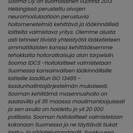
Sooma Oy on suomalainen vuonna 2013
Helsingissä perustettu aivojen
neuromodulaatioon perustuvia
hoitomenetelmiä kehittävä ja lääkinnällisiä
laitteita valmistava yritys. Olemme alusta
asti tehneet tiivistä yhteistyötä lääketieteen
ammattilaisten kanssa kehittääksemme
tehokkaita hoitoratkaisuja alan tarpeisiin.
Sooma tDCS -hoitolaitteet valmistetaan
Suomessa kansainvälisen lääkinnällisille
laitteille laaditun ISO 13485 -
laadunhallintajärjestelmän mukaisesti.
Sooman kehittämä masennushoito on
saatavilla yli 35 maassa maailmanlaajuisesti
ja sen avulla on hoidettu jo yli 20 000
potilasta. Sooman hoitolaitteet valmistetaan
kokonaan Suomessa ja ne täyttävät tiukat
laatu- ja sääntelystandardit. Syyskuussa