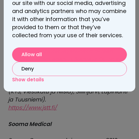
ovat Kuopion ja Varkauden kaupungit,
our site with our social media, advertising
Siilinjärven kunta sekä Pohjois-Savon
and analytics partners who may combine
hyvinvointialue. Järviseudun Työterveys Oy
it with other information that you’ve
on in-house-yhtiö, joka tarjoaa laajat
provided to them or that they’ve
työterveyspalvelut omistajiensa
collected from your use of their services.
palveluksessa oleville työntekijöille sekä
lakisääteistä työterveyshuoltoa alueen
Allow all
yrityksille. Kallaveden Työterveys Oy on sen
markkinoilla toimiva sisaryhtiö. Yhtiöiden
Deny
palveluksessa on noin 100 työntekijää
Show details
seitsemässä toimipisteessä (Varkaus, Kuopio
(KYS, Viestikatu ja Nilsiä), Siilinjärvi, Lapinlahti
ja Tuusniemi).
https://www.jstt.fi/
Sooma Medical