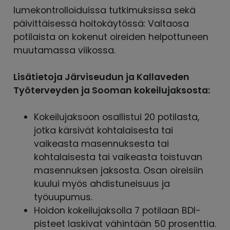
lumekontrolloiduissa tutkimuksissa sekä
päivittäisessä hoitokäytössä: Valtaosa
potilaista on kokenut oireiden helpottuneen
muutamassa viikossa.
Lisätietoja Järviseudun ja Kallaveden
Työterveyden ja Sooman kokeilujaksosta:
Kokeilujaksoon osallistui 20 potilasta,
jotka kärsivät kohtalaisesta tai
vaikeasta masennuksesta tai
kohtalaisesta tai vaikeasta toistuvan
masennuksen jaksosta. Osan oireisiin
kuului myös ahdistuneisuus ja
työuupumus.
Hoidon kokeilujaksolla 7 potilaan BDI-
pisteet laskivat vähintään 50 prosenttia.