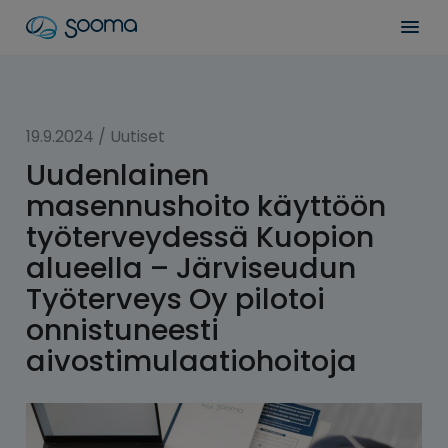
Siirry
Sooma
Men
sisältöön
for
Professionals
19.9.2024
/
Uutiset
Uudenlainen
masennushoito käyttöön
työterveydessä Kuopion
alueella – Järviseudun
Työterveys Oy pilotoi
onnistuneesti
aivostimulaatio­hoitoja