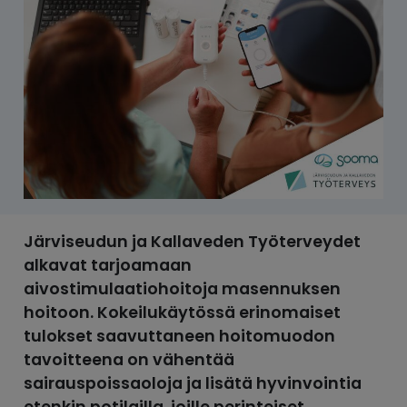
Järviseudun ja Kallaveden Työterveydet
alkavat tarjoamaan
aivostimulaatiohoitoja masennuksen
hoitoon. Kokeilukäytössä erinomaiset
tulokset saavuttaneen hoitomuodon
tavoitteena on vähentää
sairauspoissaoloja ja lisätä hyvinvointia
etenkin potilailla, joille perinteiset