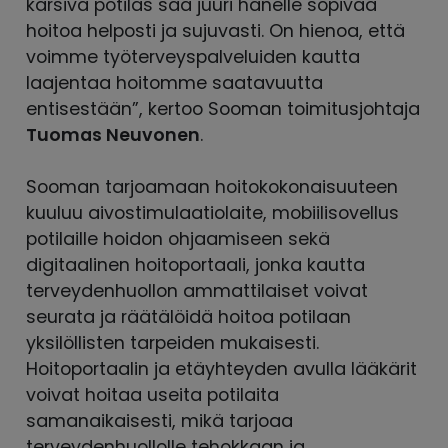
kärsivä potilas saa juuri hänelle sopivaa
hoitoa helposti ja sujuvasti. On hienoa, että
voimme työterveyspalveluiden kautta
laajentaa hoitomme saatavuutta
entisestään”, kertoo Sooman toimitusjohtaja
Tuomas Neuvonen
.
Sooman tarjoamaan hoitokokonaisuuteen
kuuluu aivostimulaatiolaite, mobiilisovellus
potilaille hoidon ohjaamiseen sekä
digitaalinen hoitoportaali, jonka kautta
terveydenhuollon ammattilaiset voivat
seurata ja räätälöidä hoitoa potilaan
yksilöllisten tarpeiden mukaisesti.
Hoitoportaalin ja etäyhteyden avulla lääkärit
voivat hoitaa useita potilaita
samanaikaisesti, mikä tarjoaa
terveydenhuollolle tehokkaan ja