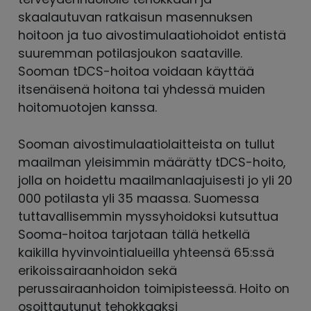
skaalautuvan ratkaisun masennuksen
hoitoon ja tuo aivostimulaatiohoidot entistä
suuremman potilasjoukon saataville.
Sooman tDCS-hoitoa voidaan käyttää
itsenäisenä hoitona tai yhdessä muiden
hoitomuotojen kanssa.
Sooman aivostimulaatiolaitteista on tullut
maailman yleisimmin määrätty tDCS-hoito,
jolla on hoidettu maailmanlaajuisesti jo yli 20
000 potilasta yli 35 maassa. Suomessa
tuttavallisemmin myssyhoidoksi kutsuttua
Sooma-hoitoa tarjotaan tällä hetkellä
kaikilla hyvinvointialueilla yhteensä 65:ssä
erikoissairaanhoidon sekä
perussairaanhoidon toimipisteessä. Hoito on
osoittautunut tehokkaaksi