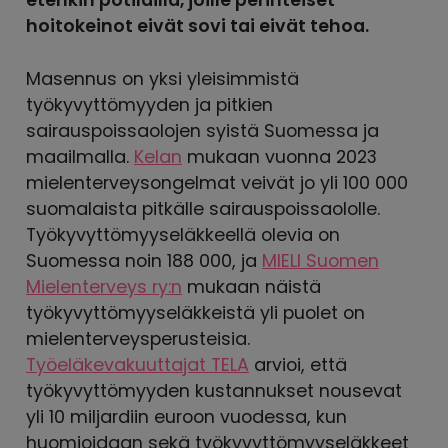
hoitokeinot eivät sovi tai eivät tehoa.
Masennus on yksi yleisimmistä
työkyvyttömyyden ja pitkien
sairauspoissaolojen syistä Suomessa ja
maailmalla.
Kelan
mukaan vuonna 2023
mielenterveysongelmat veivät jo yli 100 000
suomalaista pitkälle sairauspoissaololle.
Työkyvyttömyyseläkkeellä olevia on
Suomessa noin 188 000, ja
MIELI Suomen
Mielenterveys ry:n
mukaan näistä
työkyvyttömyyseläkkeistä yli puolet on
mielenterveysperusteisia.
Työeläkevakuuttajat TELA
arvioi, että
työkyvyttömyyden kustannukset nousevat
yli 10 miljardiin euroon vuodessa, kun
huomioidaan sekä työkyvyttömyyseläkkeet