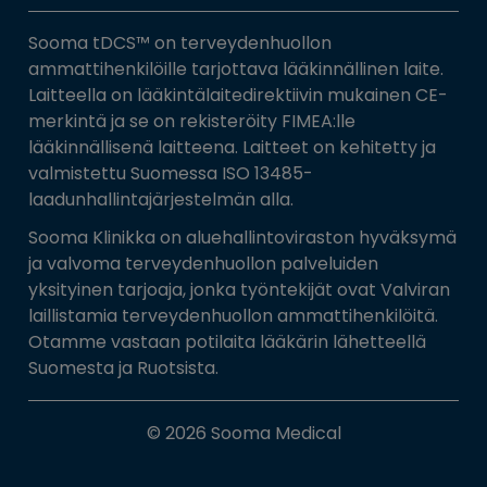
Sooma tDCS™ on terveydenhuollon
ammattihenkilöille tarjottava lääkinnällinen laite.
Laitteella on lääkintälaitedirektiivin mukainen CE-
merkintä ja se on rekisteröity FIMEA:lle
lääkinnällisenä laitteena. Laitteet on kehitetty ja
valmistettu Suomessa ISO 13485-
laadunhallintajärjestelmän alla.
Sooma Klinikka on aluehallintoviraston hyväksymä
ja valvoma terveydenhuollon palveluiden
yksityinen tarjoaja, jonka työntekijät ovat Valviran
laillistamia terveydenhuollon ammattihenkilöitä.
Otamme vastaan potilaita lääkärin lähetteellä
Suomesta ja Ruotsista.
© 2026 Sooma Medical