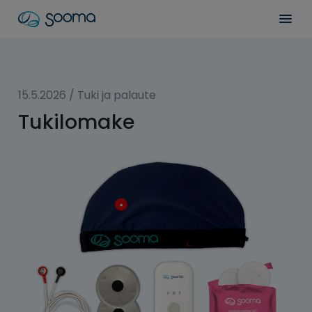
Siirry
Sooma
Men
sisältöön
for
Professionals
15.5.2026
/
Tuki ja palaute
Tukilomake