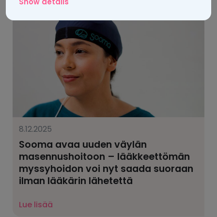
Show details
8.12.2025
Sooma avaa uuden väylän
masennushoitoon – lääkkeettömän
myssyhoidon voi nyt saada suoraan
ilman lääkärin lähetettä
Lue lisää