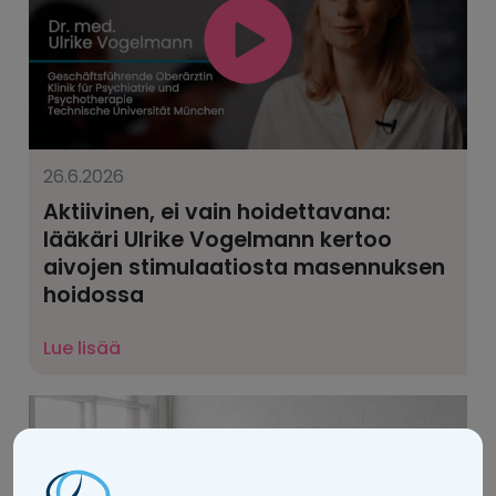
26.6.2026
Aktiivinen, ei vain hoidettavana:
lääkäri Ulrike Vogelmann kertoo
aivojen stimulaatiosta masennuksen
hoidossa
Lue lisää