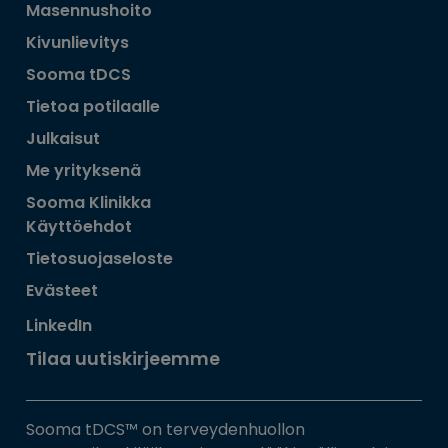
Masennushoito
Kivunlievitys
Sooma tDCS
Tietoa potilaalle
Julkaisut
Me yrityksenä
Sooma Klinikka
Käyttöehdot
Tietosuojaseloste
Evästeet
LinkedIn
Tilaa uutiskirjeemme
Sooma tDCS™ on terveydenhuollon