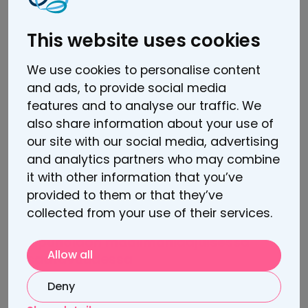
This website uses cookies
We use cookies to personalise content
and ads, to provide social media
features and to analyse our traffic. We
also share information about your use of
our site with our social media, advertising
and analytics partners who may combine
it with other information that you’ve
19.12.2025
provided to them or that they’ve
Sooman vuosi 2025: Käänteentekevä
collected from your use of their services.
vuosi paremman masennus- ja
kipuhoidon maailmanlaajuisessa
Allow all
saatavuudessa
Deny
Lue lisää