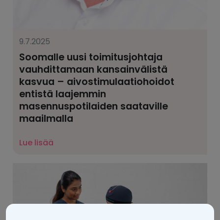
9.7.2025
Soomalle uusi toimitusjohtaja
vauhdittamaan kansainvälistä
kasvua – aivostimulaatiohoidot
entistä laajemmin
masennuspotilaiden saataville
maailmalla
Lue lisää