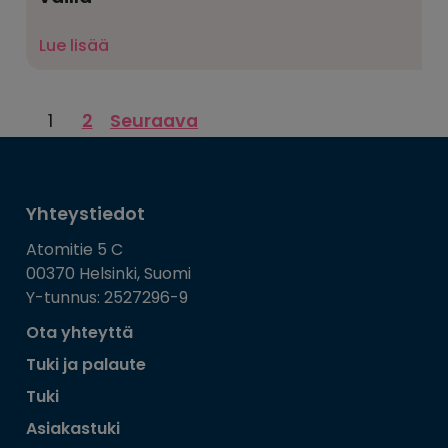
Lue lisää
Artikkelien
1
2
Seuraava
sivutus
Yhteystiedot
Atomitie 5 C
00370 Helsinki, Suomi
Y-tunnus: 2527296-9
Ota yhteyttä
Tuki ja palaute
Tuki
Asiakastuki