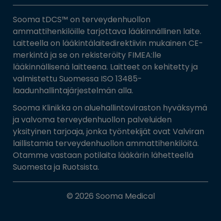
Sooma tDCS™ on terveydenhuollon
ammattihenkilöille tarjottava lääkinnällinen laite.
Laitteella on lääkintälaitedirektiivin mukainen CE-
merkintä ja se on rekisteröity FIMEA:lle
lääkinnällisenä laitteena. Laitteet on kehitetty ja
valmistettu Suomessa ISO 13485-
laadunhallintajärjestelmän alla.
Sooma Klinikka on aluehallintoviraston hyväksymä
ja valvoma terveydenhuollon palveluiden
yksityinen tarjoaja, jonka työntekijät ovat Valviran
laillistamia terveydenhuollon ammattihenkilöitä.
Otamme vastaan potilaita lääkärin lähetteellä
Suomesta ja Ruotsista.
© 2026 Sooma Medical