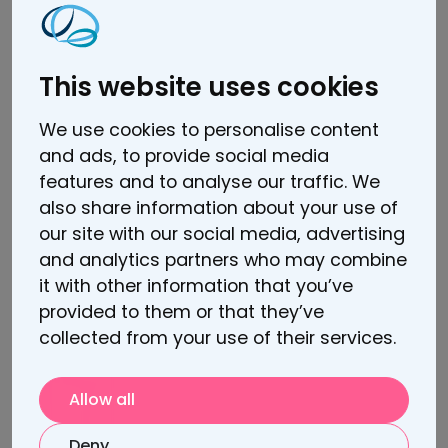
This website uses cookies
We use cookies to personalise content
and ads, to provide social media
features and to analyse our traffic. We
11.3.2025
also share information about your use of
Sooman masennushoidolle
our site with our social media, advertising
harvinainen tutkimuslupa FDA:lta –
and analytics partners who may combine
avaa ovet Yhdysvaltain markkinaan
it with other information that you’ve
provided to them or that they’ve
Lue lisää
collected from your use of their services.
Allow all
Deny