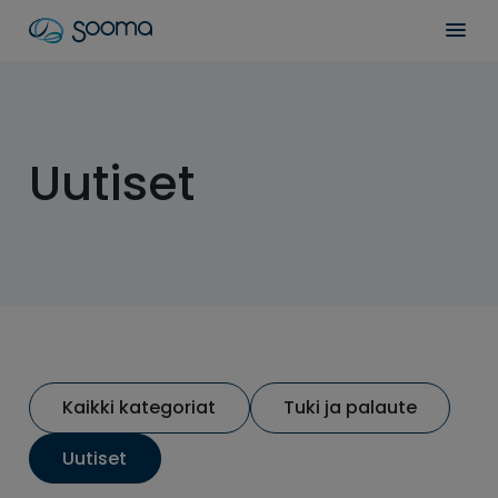
Siirry
Sooma
Men
sisältöön
for
Professionals
Uutiset
Kaikki kategoriat
Tuki ja palaute
Uutiset