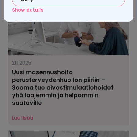
Show details
21.1.2025
Uusi masennushoito
perusterveydenhuollon piiriin –
Sooma tuo aivostimulaatio­hoidot
yhä laajemmin ja helpommin
saataville
Lue lisää