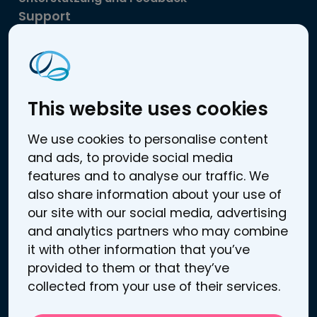
Support
Kundenservice
Patienten-Informationen
Rückgaberecht
Links
This website uses cookies
Behandlung von Depressionen
We use cookies to personalise content
Sooma-Schmerzmanagement
and ads, to provide social media
features and to analyse our traffic. We
Mehr über Sooma tDCS™
also share information about your use of
Publikationen
our site with our social media, advertising
Über Sooma
and analytics partners who may combine
Neuigkeiten
it with other information that you’ve
Portal-Login
provided to them or that they’ve
Rechtliches
collected from your use of their services.
Allgemeine Geschäftsbedingungen