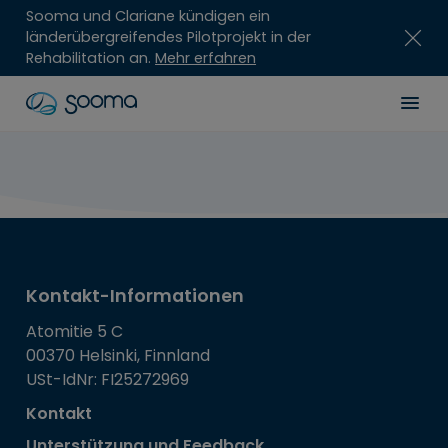
Sooma und Clariane kündigen ein
länderübergreifendes Pilotprojekt in der
Rehabilitation an.
Mehr erfahren
Skip
Sooma
Men
to
content
for
Professionals
Kontakt-Informationen
Atomitie 5 C
00370 Helsinki, Finnland
USt-IdNr: FI25272969
Kontakt
Unterstützung und Feedback