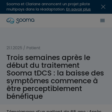
Sooma et Clariane annoncent un projet pilote
multipays dans la réadaptation.
En savoir plus
Skip
Sooma
Men
to
content
for
Professionals
21.1.2025
/
Patient
Trois semaines après le
début du traitement
Sooma tDCS : la baisse des
symptômes commence à
être perceptiblement
bénéfique
Témoignage d’un patient de 65 ans : Après