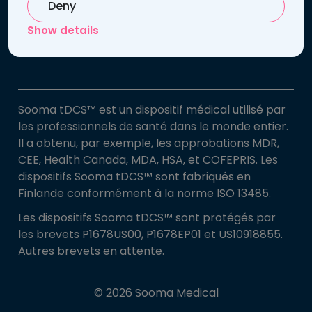
Suivez-nous sur
Deny
LinkedIn
Show details
Inscrivez-vous à notre lettre d'informations
Sooma tDCS™ est un dispositif médical utilisé par
les professionnels de santé dans le monde entier.
Il a obtenu, par exemple, les approbations MDR,
CEE, Health Canada, MDA, HSA, et COFEPRIS. Les
dispositifs Sooma tDCS™ sont fabriqués en
Finlande conformément à la norme ISO 13485.
Les dispositifs Sooma tDCS™ sont protégés par
les brevets P1678US00, P1678EP01 et US10918855.
Autres brevets en attente.
© 2026 Sooma Medical