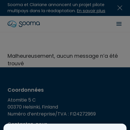
Sooma et Clariane annoncent un projet pilote
multipays dans la réadaptation.
En savoir plus
Skip
Sooma
Men
to
content
for
Professionals
Malheureusement, aucun message n’a été
trouvé
Coordonnées
Atomitie 5 C
00370 Helsinki, Finland
Numéro d’entreprise/TVA : FI24272969
Contactez-nous