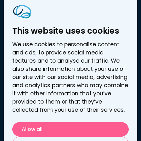
Liens
Le traitement de la dépression
La prise en charge de la douleur
This website uses cookies
Sooma tDCS™
We use cookies to personalise content
Informations patient
and ads, to provide social media
Publications
features and to analyse our traffic. We
À propos de Sooma
also share information about your use of
Actualités
our site with our social media, advertising
and analytics partners who may combine
Connexion au portail Sooma
it with other information that you’ve
Informations légales
provided to them or that they’ve
Conditions générales d'utilisation
collected from your use of their services.
Politique de confidentialité
Cookies
Allow all