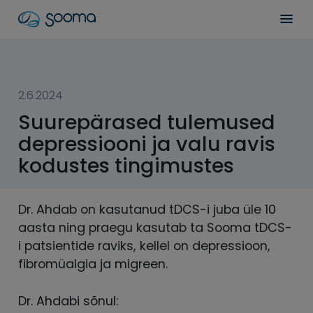
Skip
Sooma
Men
to
content
for
Professionals
2.6.2024
Suurepärased tulemused
depressiooni ja valu ravis
kodustes tingimustes
Dr. Ahdab on kasutanud tDCS-i juba üle 10
aasta ning praegu kasutab ta Sooma tDCS-
i patsientide raviks, kellel on depressioon,
fibromüalgia ja migreen.
Dr. Ahdabi sõnul: