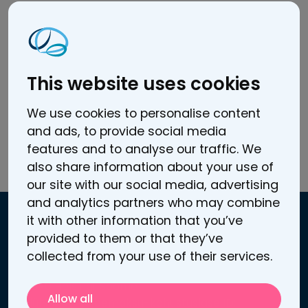
Samuti märgib ta:
“Mul on olnud suurepärane kogemus just
Sooma tDCS-raviga. Seade on
This website uses cookies
kasutajasõbralik, lihtne käsitseda ja
usaldusväärne.”
We use cookies to personalise content
and ads, to provide social media
Lisaks on ta proovinud Sooma tDCS-i kodust
features and to analyse our traffic. We
ravi mitme patsiendi puhul ning saanud
also share information about your use of
selles osas
“suurepäraseid tulemusi”.
our site with our social media, advertising
and analytics partners who may combine
it with other information that you’ve
provided to them or that they’ve
Kontaktandmed
collected from your use of their services.
Atomitie 5 C
00370 Helsingi, Soome
Allow all
Äriühingu / käibemaksu-kohustuslase ID: