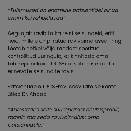
“Tulemused on enamikul patsientidel olnud
enam kui rahuldavad”
Aeg-ajalt ravib ta ka teisi seisundeid, eriti
neid, millele on piiratud ravivõimalused, ning
töötab hetkel välja randomiseeritud
kontrollitud uuringuid, et kinnitada oma
tähelepanekuid tDCS-i kasutamise kohta
erinevate seisundite ravis.
Patsientidele tDCS-ravi soovitamise kohta
ütleb Dr. Ahdab:
“Arvestades selle suurepärast ohutusprofiili,
mainin ma seda ravivõimalust oma
patsientidele.”