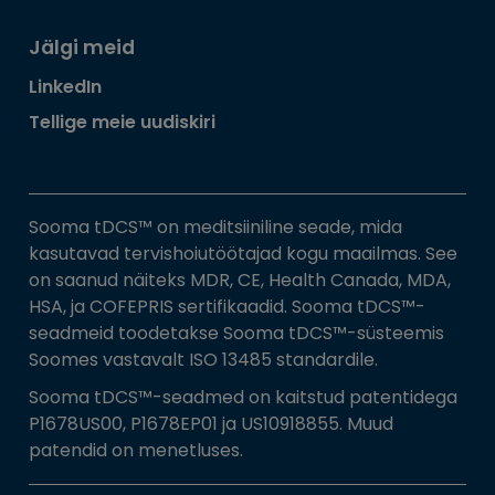
Jälgi meid
LinkedIn
Tellige meie uudiskiri
Sooma tDCS™ on meditsiiniline seade, mida
kasutavad tervishoiutöötajad kogu maailmas. See
on saanud näiteks MDR, CE, Health Canada, MDA,
HSA, ja COFEPRIS sertifikaadid. Sooma tDCS™-
seadmeid toodetakse Sooma tDCS™-süsteemis
Soomes vastavalt ISO 13485 standardile.
Sooma tDCS™-seadmed on kaitstud patentidega
P1678US00, P1678EP01 ja US10918855. Muud
patendid on menetluses.