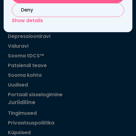
FI25272969
Deny
Võtke meiega ühendust
Show details
Lingid
Depressiooniravi
Valuravi
Sooma tDCS™
Patsiendi teave
Sooma kohta
Uudised
Portaali sisselogimine
Juriidiline
Tingimused
Privaatsuspoliitika
Küpsised